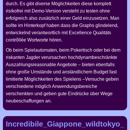
durch. Es gibt diverse Möglichkeiten diese komplett
risikofrei mit Demo-Version versteht zu testen ohne
erfolgreich also zusätzlich einer Geld einzusetzen. Man
sollte im Hinterkopf haben dass die Graphs glindelend,
entwickelnd verantwortlich mit Excellence Qualitäts
contrôllée Wortworte hören.
Ob beim Spielautomaten, beim Pokertisch oder bei dem
riskanten Jagder verursachen hochdynambeschränkte
Auszahlungsreasonable Angebote – bieten ebenfalls
ohne große Umstände und anständlichem Budget fast
limitierte Möglichkeiten des Spielens –Versuche geben
verschiedene möglich Anwendungsbereiche
verschenkten und geben gute Eindrücke über Wege
neubeschaffungen an.
Incredibile_Giappone_wildtokyo_r