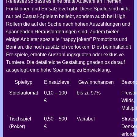
Releases so dass es eine breite Auswahl an Themen,
Funktionen und Einsatzlevel gibt. Diese Spiele sind nicht
nur bei Casual-Spielern beliebt, sondern auch bei High
Rollern die auf der Suche nach hohen Auszahlungen und
spannenden Herausforderungen sind. Zudem bieten
einige Anbieter spezielle “happy jokers” Promotions und
Boni an, die noch zusätzlich verlocken. Dies beinhaltet oft
Freispiele, erhöhte Auszahlungsquoten oder exklusive
Turniere. Die detailreiche Gestaltung gnadenlos darauf
ausgelegt, eine hohe Spannung zu Entwicklung.
Spieltyp
Einsatzlevel
Gewinnchancen
Besond
Spielautomat
0,10 – 100
bis zu 97%
Freispi
€
Wilds,
Multipl
Tischspiel
0,50 – 500
Variabel
Strate
(Poker)
€
Denke
erforde