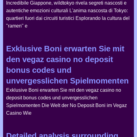
Incredibile Giappone, wildtokyo rivela segreti nascosti e
autentiche emozioni culturali L'anima nascosta di Tokyo:
quartieri fuori dai circuiti turistici Esplorando la cultura del
"ramen" e
Exklusive Boni erwarten Sie mit
den vegaz casino no deposit
bonus codes und
unvergesslichen Spielmomenten
Exklusive Boni erwarten Sie mit den vegaz casino no
deposit bonus codes und unvergesslichen
Spielmomenten Die Welt der No Deposit Boni im Vegaz
Casino Wie
Detailed analysis surrounding