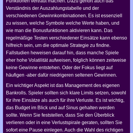
Funktionen vertraut machen. Dazu gehört auch das
Verständnis der Auszahlungstabelle und der
verschiedenen Gewinnkombinationen. Es ist essenziell
zu wissen, welche Symbole welche Werte haben, und
wie man die Bonusfunktionen aktivieren kann. Das
regelmäßige Testen verschiedener Einsätze kann ebenso
hilfreich sein, um die optimale Strategie zu findne.
Fallstudien heweisen darauf hin, dass manche Spiele
eher hohe Volatilität aufweisen, folglich können zeitweise
keine Gewinne entstehen. Oder der Fokus liegt auf
häufigen -aber dafür niedrigeren seltenen Gewinnen.
Ein wichtiger Aspekt ist das Management des eigenen
Bankrolls. Spieler sollten sich klare Limits setzen, sowohl
für ihre Einsätze als auch für ihre Verluste. Es ist wichtig,
das Budget im Blick und auf Sinus gehalten werden
sollte. Wenn Sie feststellen, dass Sie den Überblick
verlieren oder in eine Verlustspirale geraten, sollten Sie
sofort eine Pause einlegen. Auch die Wahl des richtigen