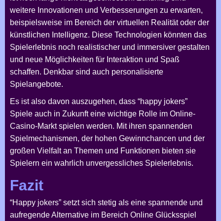
weitere Innovationen und Verbesserungen zu erwarten,
beispielsweise im Bereich der virtuellen Realität oder der
künstlichen Intelligenz. Diese Technologien könnten das
Spielerlebnis noch realistischer und immersiver gestalten
und neue Möglichkeiten für Interaktion und Spaß
schaffen. Denkbar sind auch personalisierte
Spielangebote.
Es ist also davon auszugehen, dass “happy jokers”
Spiele auch in Zukunft eine wichtige Rolle im Online-
Casino-Markt spielen werden. Mit ihren spannenden
Spielmechanismen, der hohen Gewinnchancen und der
großen Vielfalt an Themen und Funktionen bieten sie
Spielern ein wahrlich unvergessliches Spielerlebnis.
Fazit
“Happy jokers” setzt sich stetig als eine spannende und
aufregende Alternative im Bereich Online Glücksspiel