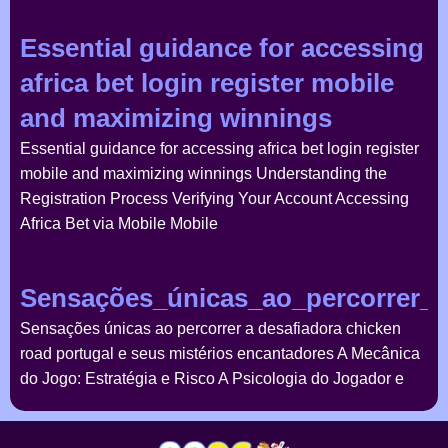
Essential guidance for accessing
africa bet login register mobile
and maximizing winnings
Essential guidance for accessing africa bet login register
mobile and maximizing winnings Understanding the
Registration Process Verifying Your Account Accessing
Africa Bet via Mobile Mobile
Sensações_únicas_ao_percorrer_a
Sensações únicas ao percorrer a desafiadora chicken
road portugal e seus mistérios encantadores A Mecânica
do Jogo: Estratégia e Risco A Psicologia do Jogador e