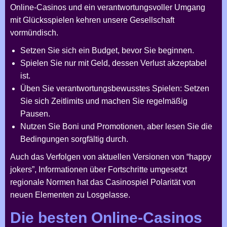
Online-Casinos und ein verantwortungsvoller Umgang
mit Glücksspielen kehren unsere Gesellschaft
vormündisch.
Setzen Sie sich ein Budget, bevor Sie beginnen.
Spielen Sie nur mit Geld, dessen Verlust akzeptabel
ist.
Üben Sie verantwortungsbewusstes Spielen: Setzen
Sie sich Zeitlimits und machen Sie regelmäßig
Pausen.
Nutzen Sie Boni und Promotionen, aber lesen Sie die
Bedingungen sorgfältig durch.
Auch das Verfolgen von aktuellen Versionen von “happy
jokers”, Informationen über Fortschritte umgesetzt
regionale Normen hat das Casinospiel Polarität von
neuen Elementen zu Losgelasse.
Die besten Online-Casinos