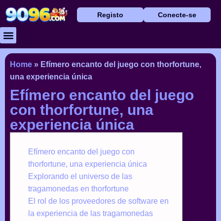
Registo
Conecte-se
Baixar Aplicativo
Caça Níqueis
Cassino Ao Vivo
Home
»
Efímero encanto del juego con thorfortune,
una experiencia única
Efímero encanto del juego
con thorfortune, una
experiencia única
Efímero encanto del juego con
thorfortune, una experiencia única
Explorando el universo de las
tragamonedas en thorfortune
El rol de los proveedores de software en
la experiencia de las tragamonedas