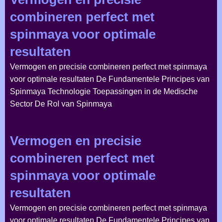
combineren perfect met
spinmaya voor optimale
resultaten
Vermogen en precisie combineren perfect met spinmaya
voor optimale resultaten De Fundamentele Principes van
Spinmaya Technologie Toepassingen in de Medische
Sector De Rol van Spinmaya
Vermogen en precisie
combineren perfect met
spinmaya voor optimale
resultaten
Vermogen en precisie combineren perfect met spinmaya
voor optimale resultaten De Fundamentele Principes van