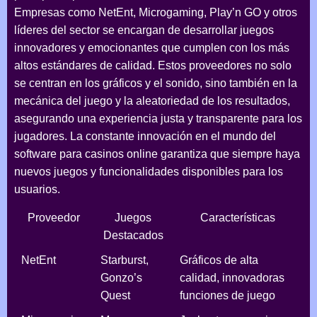
Empresas como NetEnt, Microgaming, Play’n GO y otros
líderes del sector se encargan de desarrollar juegos
innovadores y emocionantes que cumplen con los más
altos estándares de calidad. Estos proveedores no solo
se centran en los gráficos y el sonido, sino también en la
mecánica del juego y la aleatoriedad de los resultados,
asegurando una experiencia justa y transparente para los
jugadores. La constante innovación en el mundo del
software para casinos online garantiza que siempre haya
nuevos juegos y funcionalidades disponibles para los
usuarios.
Proveedor
Juegos
Características
Destacados
NetEnt
Starburst,
Gráficos de alta
Gonzo’s
calidad, innovadoras
Quest
funciones de juego