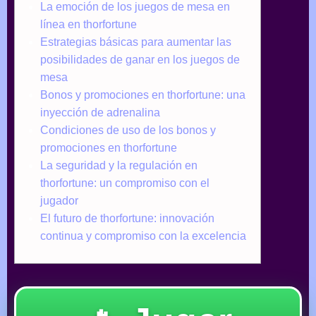
La emoción de los juegos de mesa en
línea en thorfortune
Estrategias básicas para aumentar las
posibilidades de ganar en los juegos de
mesa
Bonos y promociones en thorfortune: una
inyección de adrenalina
Condiciones de uso de los bonos y
promociones en thorfortune
La seguridad y la regulación en
thorfortune: un compromiso con el
jugador
El futuro de thorfortune: innovación
continua y compromiso con la excelencia