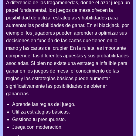
A diferencia de las tragamonedas, donde el azar juega un
papel fundamental, los juegos de mesa ofrecen la
posibilidad de utilizar estrategias y habilidades para
aumentar las posibilidades de ganar. En el blackjack, por
ejemplo, los jugadores pueden aprender a optimizar sus
decisiones en función de las cartas que tienen en la
mano y las cartas del crupier. En la ruleta, es importante
comprender las diferentes apuestas y sus probabilidades
asociadas. Si bien no existe una estrategia infalible para
ganar en los juegos de mesa, el conocimiento de las
reglas y las estrategias básicas puede aumentar
significativamente las posibilidades de obtener
ganancias.
Aprende las reglas del juego.
Utiliza estrategias básicas.
Gestiona tu presupuesto.
Juega con moderación.