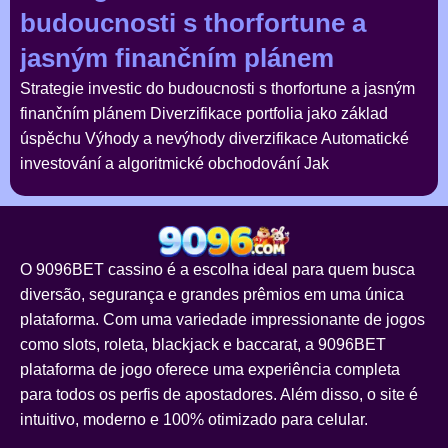
budoucnosti s thorfortune a
jasným finančním plánem
Strategie investic do budoucnosti s thorfortune a jasným
finančním plánem Diverzifikace portfolia jako základ
úspěchu Výhody a nevýhody diverzifikace Automatické
investování a algoritmické obchodování Jak
O 9096BET cassino é a escolha ideal para quem busca
diversão, segurança e grandes prêmios em uma única
plataforma. Com uma variedade impressionante de jogos
como slots, roleta, blackjack e baccarat, a 9096BET
plataforma de jogo oferece uma experiência completa
para todos os perfis de apostadores. Além disso, o site é
intuitivo, moderno e 100% otimizado para celular.