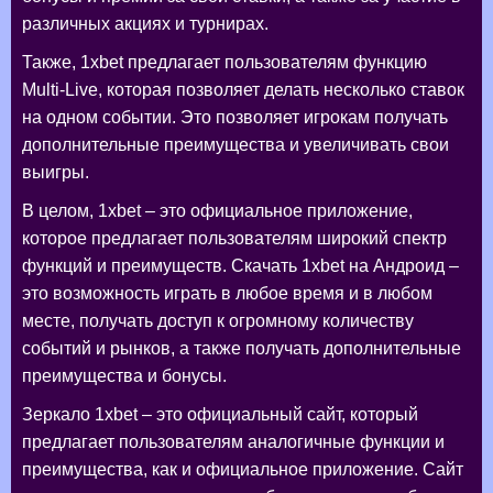
различных акциях и турнирах.
Также, 1xbet предлагает пользователям функцию
Multi-Live, которая позволяет делать несколько ставок
на одном событии. Это позволяет игрокам получать
дополнительные преимущества и увеличивать свои
выигры.
В целом, 1xbet – это официальное приложение,
которое предлагает пользователям широкий спектр
функций и преимуществ. Скачать 1xbet на Андроид –
это возможность играть в любое время и в любом
месте, получать доступ к огромному количеству
событий и рынков, а также получать дополнительные
преимущества и бонусы.
Зеркало 1xbet – это официальный сайт, который
предлагает пользователям аналогичные функции и
преимущества, как и официальное приложение. Сайт