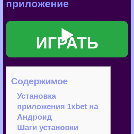
приложение
▶️
ИГРАТЬ
Содержимое
Установка
приложения 1xbet на
Андроид
Шаги установки