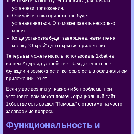
Нажмите на кнопку “Установить” для начала
установки приложения.
Ожидайте, пока приложение будет
устанавливаться. Это может занять несколько
минут.
Когда установка будет завершена, нажмите на
кнопку “Открой” для открытия приложения.
Теперь вы можете начать использовать 1xbet на
вашем Андроид-устройстве. Вам доступны все
функции и возможности, которые есть в официальном
приложении 1хбет.
Если у вас возникнут какие-либо проблемы при
установке, вам может помочь официальный сайт
1хбет, где есть раздел “Помощь” с ответами на часто
задаваемые вопросы.
Функциональность и