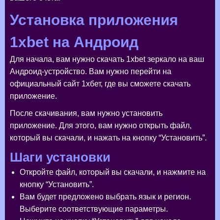
Установка приложения
1xbet на Андроид
Для начала, вам нужно скачать 1xbet зеркало на ваш
Андроид-устройство. Вам нужно перейти на
официальный сайт 1хбет, где вы сможете скачать
приложение.
После скачивания, вам нужно установить
приложение. Для этого, вам нужно открыть файл,
который вы скачали, и нажать на кнопку “Установить”.
Шаги установки
Откройте файл, который вы скачали, и нажмите на
кнопку “Установить”.
Вам будет предложено выбрать язык и регион.
Выберите соответствующие параметры.