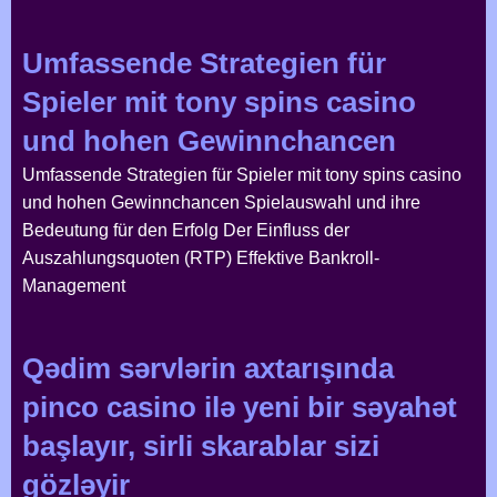
Umfassende Strategien für
Spieler mit tony spins casino
und hohen Gewinnchancen
Umfassende Strategien für Spieler mit tony spins casino
und hohen Gewinnchancen Spielauswahl und ihre
Bedeutung für den Erfolg Der Einfluss der
Auszahlungsquoten (RTP) Effektive Bankroll-
Management
Qədim sərvlərin axtarışında
pinco casino ilə yeni bir səyahət
başlayır, sirli skarablar sizi
gözləyir