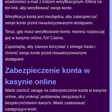
wiadomości e-mail z linkiem weryfikacyjnym. Kliknij na
ten link, aby weryfikować swoje konto.
Weryfikacja konta jest niezbędna, aby zabezpieczyć
swoje konto przed nieautoryzowanymi dostępami.
Teraz, gdy masz weryfikowane konto, możesz rozpocząć
grę w kasynie online, NV Casino.
Zapamiętaj, aby zawsze korzystać z silnego hasła i
chronić swoje konto przed nieautoryzowanymi
dostępami.
Zabezpieczenie konta w
kasynie online
Warto zwrócić uwagę na zabezpieczenie konta w kasynie
online, aby uniknąć problemów związanych z
bezpieczeństwem danych. Warto zastosować
następujące kroki: