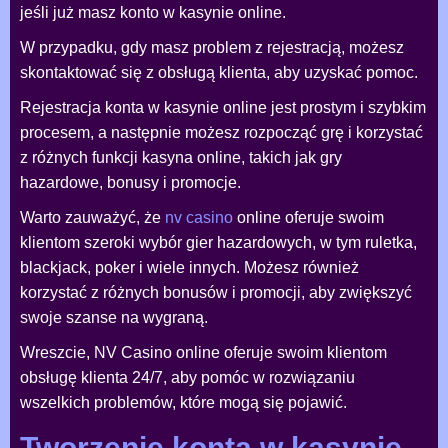
jeśli już masz konto w kasynie online.
W przypadku, gdy masz problem z rejestracją, możesz
skontaktować się z obsługą klienta, aby uzyskać pomoc.
Rejestracja konta w kasynie online jest prostym i szybkim
procesem, a następnie możesz rozpocząć grę i korzystać
z różnych funkcji kasyna online, takich jak gry
hazardowe, bonusy i promocje.
Warto zauważyć, że
nv casino
online oferuje swoim
klientom szeroki wybór gier hazardowych, w tym ruletka,
blackjack, poker i wiele innych. Możesz również
korzystać z różnych bonusów i promocji, aby zwiększyć
swoje szanse na wygraną.
Wreszcie, NV Casino online oferuje swoim klientom
obsługę klienta 24/7, aby pomóc w rozwiązaniu
wszelkich problemów, które mogą się pojawić.
Tworzenie konta w kasynie