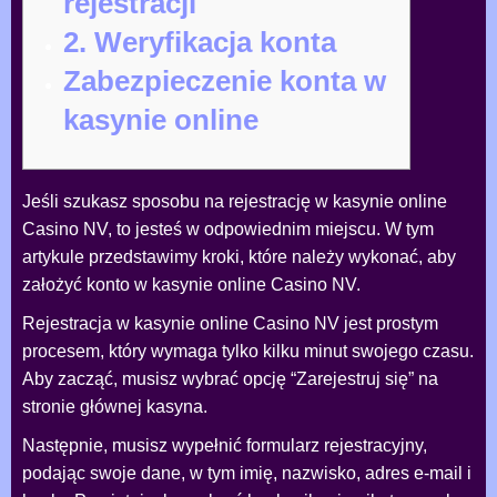
rejestracji
2. Weryfikacja konta
Zabezpieczenie konta w
kasynie online
Jeśli szukasz sposobu na rejestrację w kasynie online
Casino NV, to jesteś w odpowiednim miejscu. W tym
artykule przedstawimy kroki, które należy wykonać, aby
założyć konto w kasynie online Casino NV.
Rejestracja w kasynie online Casino NV jest prostym
procesem, który wymaga tylko kilku minut swojego czasu.
Aby zacząć, musisz wybrać opcję “Zarejestruj się” na
stronie głównej kasyna.
Następnie, musisz wypełnić formularz rejestracyjny,
podając swoje dane, w tym imię, nazwisko, adres e-mail i