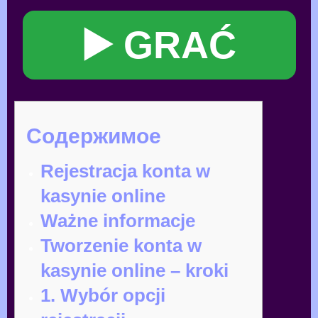
▶️ GRAĆ
Содержимое
Rejestracja konta w
kasynie online
Ważne informacje
Tworzenie konta w
kasynie online – kroki
1. Wybór opcji