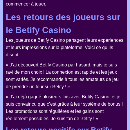
commencer à jouer.
Les retours des joueurs sur
le Betify Casino
Les joueurs de Betify Casino partagent leurs expériences
et leurs impressions sur la plateforme. Voici ce qu’ils
disent :
« J’ai découvert Betify Casino par hasard, mais je suis
ravi de mon choix ! La connexion est rapide et les jeux
sont variés. Je recommande à tous les amateurs de jeu
de prendre un tour sur Betify ! »
« J’ai déjà gagné plusieurs fois avec Betify Casino, et je
suis convaincu que c’est grâce à leur système de bonus !
Les promotions sont régulières et les gains sont
réellement possibles. Je suis fan de Betify ! »