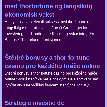
med thorfortune og langsiktig
økonomisk vekst
Analysen viser veien til suksess med thorfortune og
langsiktig økonomisk vekst Forstå Grunnlaget for
Investering med thorfortune Risiko og Avkastning: En
Balanse Thorfortune: Funksjoner og
Štědré bonusy a thor fortune
casino pro každého hráče online
Štědré bonusy a thor fortune casino pro každého hráče
online Široká nabídka her a poskytovatelé softwaru Jak
vybírat hry s nejvyššími šancemi na výhru Bonusy
Strategie investic do