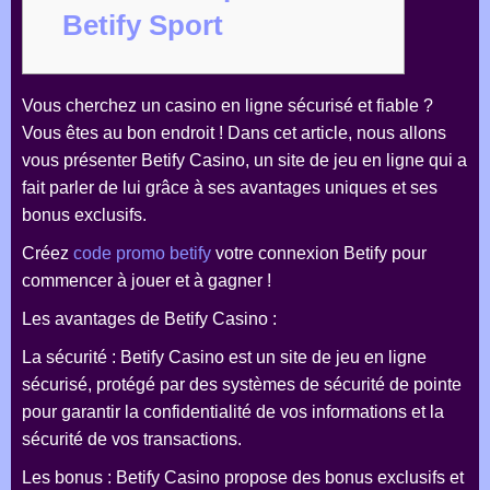
Betify Sport
Vous cherchez un casino en ligne sécurisé et fiable ?
Vous êtes au bon endroit ! Dans cet article, nous allons
vous présenter Betify Casino, un site de jeu en ligne qui a
fait parler de lui grâce à ses avantages uniques et ses
bonus exclusifs.
Créez
code promo betify
votre connexion Betify pour
commencer à jouer et à gagner !
Les avantages de Betify Casino :
La sécurité : Betify Casino est un site de jeu en ligne
sécurisé, protégé par des systèmes de sécurité de pointe
pour garantir la confidentialité de vos informations et la
sécurité de vos transactions.
Les bonus : Betify Casino propose des bonus exclusifs et